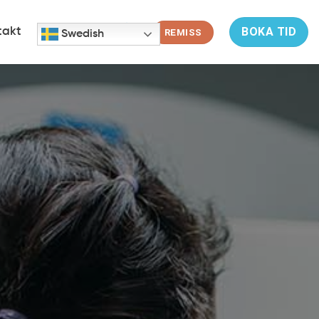
BOKA TID
takt
REMISS
Swedish