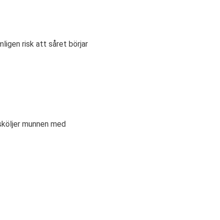
igen risk att såret börjar
 sköljer munnen med