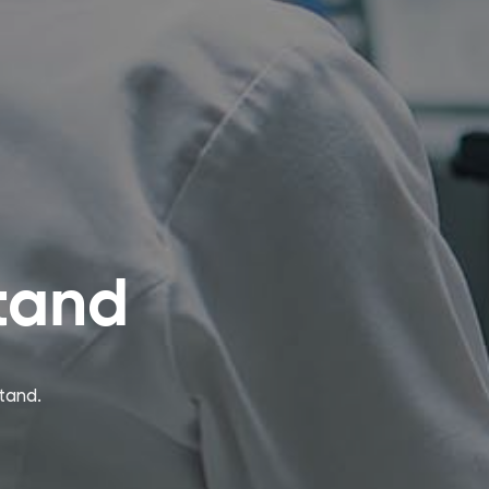
 tand
tand.