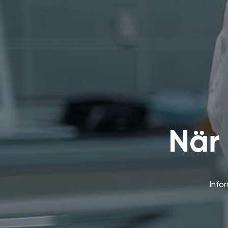
När 
Info