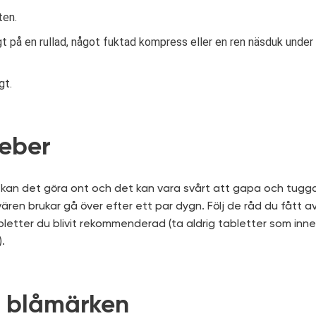
ten.
igt på en rullad, något fuktad kompress eller en ren näsduk under
gt.
feber
kan det göra ont och det kan vara svårt att gapa och tugga.
ren brukar gå över efter ett par dygn. Följ de råd du fått a
etter du blivit rekommenderad (ta aldrig tabletter som inneh
).
h blåmärken